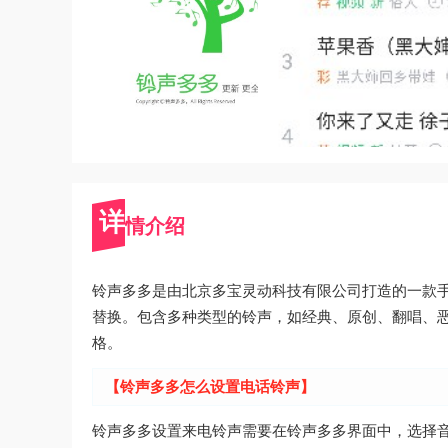
详
情介绍
铃声多多是由北京多宝灵动科技有限公司打造的一款
替换。包含多种类型的铃声，如经典、原创、翻唱、
格。
【铃声多多怎么设置电话铃声】
铃声多多设置来电铃声需要在铃声多多界面中，选择