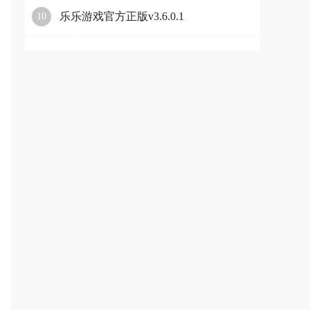
乐乐游戏官方正版v3.6.0.1
10