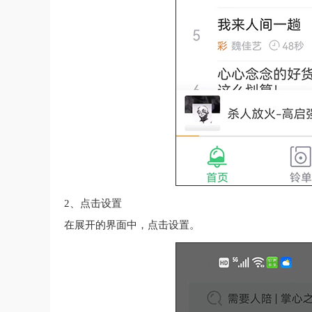
2、点击设置
在展开的界面中，点击设置。