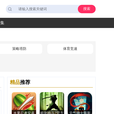
搜索
合集
策略塔防
体育竞速
精品
推荐
水果忍者安卓
暗影格斗2官方
元气骑士最新