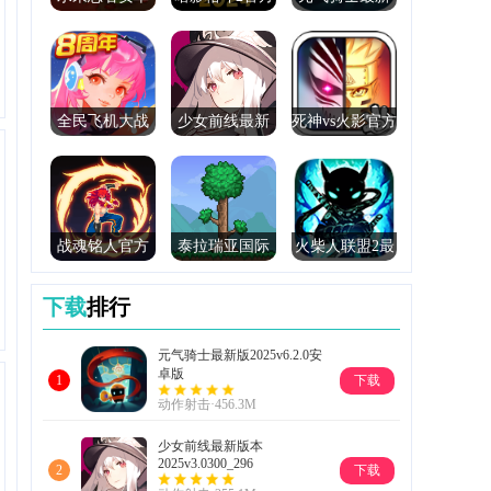
正版(Fruit
正版(Shadow
版2025
Ninja)
Fight 2)
全民飞机大战
少女前线最新
死神vs火影官方
官方
版本2025
正版
战魂铭人官方
泰拉瑞亚国际
火柴人联盟2最
正版
服(Terraria)
新版2025
下载
排行
元气骑士最新版2025v6.2.0安
卓版
下载
1
动作射击·456.3M
少女前线最新版本
2025v3.0300_296
下载
2