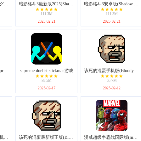
剑与骑士团日服最新版(グランサガ)
暗影格斗3最新版2025(Shadow Fight 3)
暗影格斗3安卓版(Shadow Fight 3)
111.3M
111.3M
2025-02-21
2025-02-21
至尊决斗火柴人2025(Supreme Duelist Stickman)
supreme duelist stickman游戏
该死的混蛋手机版(Bloody Bastards)
89.5M
65.7M
2025-02-17
2025-02-12
BA同人游戏尘埃冒险手机版(Blue Archive)
该死的混蛋最新版正版(Bloody Bastards)
漫威超级争霸战国际版(marvelcontestofchampions)