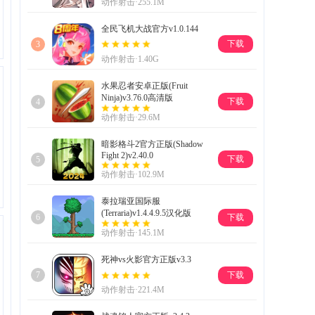
动作射击·255.1M
全民飞机大战官方v1.0.144
下载
3
动作射击·1.40G
水果忍者安卓正版(Fruit
Ninja)v3.76.0高清版
下载
4
动作射击·29.6M
暗影格斗2官方正版(Shadow
Fight 2)v2.40.0
下载
5
动作射击·102.9M
泰拉瑞亚国际服
(Terraria)v1.4.4.9.5汉化版
下载
6
动作射击·145.1M
死神vs火影官方正版v3.3
下载
7
动作射击·221.4M