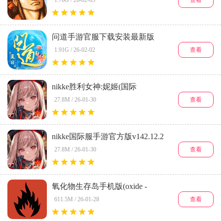
1.76G / 26-02-05
问道手游官服下载安装最新版
2026v2.150.1320正版
查看
1.91G / 26-02-02
nikke胜利女神:妮姬(国际
服)v142.12.2
查看
27.8M / 26-01-30
nikke国际服手游官方版v142.12.2
查看
27.8M / 26-01-30
氧化物生存岛手机版(oxide -
survival island)v1.9.11458
查看
611.5M / 26-01-28