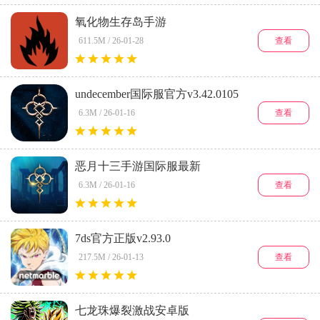
氧化物生存岛手游
(oxidesurvivalisland)v1.9.11458
查看
611.5M / 26-01-28
undecember国际服官方v3.42.0105
查看
6.3M / 26-01-16
恶月十三手游国际服最新
v3.42.0105
查看
6.3M / 26-01-16
7ds官方正版v2.93.0
查看
217.5M / 26-01-13
七龙珠爆裂激战安卓版