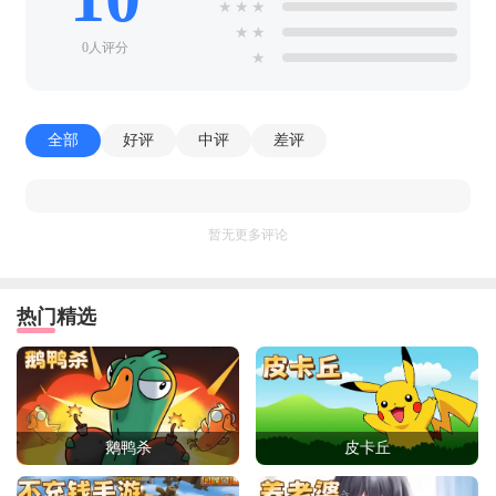
★
★
★
★
★
0人评分
★
全部
好评
中评
差评
暂无更多评论
热门精选
鹅鸭杀
皮卡丘