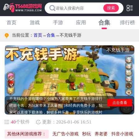
搜索
合集
首页
游戏
手游
应用
排行榜
当前位置：
首页
→
合集
→
不充钱手游
不充钱手游
不充钱的手游有哪些？小编为大家带来了不充钱手游排行
榜前十名，为玩家带来了大量热门和经典的免费手游，玩
点击查看
家可以直接下载体验，解锁多种乐趣，享受快乐的游戏时
光。
40
个软件
更新：2026-01-06 16:51
其他休闲游戏推荐：
无广告小游戏
秒玩
养老婆
抖音小游戏