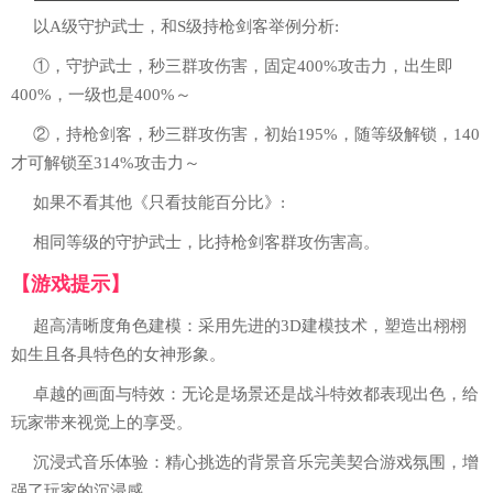
以A级守护武士，和S级持枪剑客举例分析:
①，守护武士，秒三群攻伤害，固定400%攻击力，出生即
400%，一级也是400%～
②，持枪剑客，秒三群攻伤害，初始195%，随等级解锁，140
才可解锁至314%攻击力～
如果不看其他《只看技能百分比》:
相同等级的守护武士，比持枪剑客群攻伤害高。
【游戏提示】
超高清晰度角色建模：采用先进的3D建模技术，塑造出栩栩
如生且各具特色的女神形象。
卓越的画面与特效：无论是场景还是战斗特效都表现出色，给
玩家带来视觉上的享受。
沉浸式音乐体验：精心挑选的背景音乐完美契合游戏氛围，增
强了玩家的沉浸感。