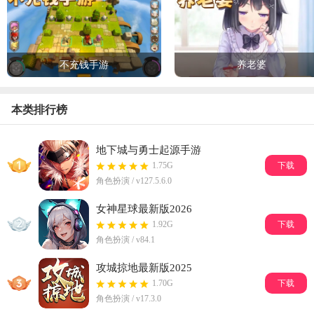
不充钱手游
养老婆
本类排行榜
地下城与勇士起源手游
1.75G
下载
角色扮演 / v127.5.6.0
女神星球最新版2026
1.92G
下载
角色扮演 / v84.1
攻城掠地最新版2025
1.70G
下载
角色扮演 / v17.3.0