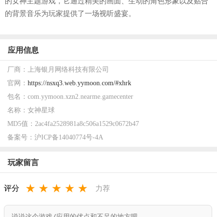
的女神主题游戏，它通过精美的画面、生动的角色形象以及贴合
的背景音乐为玩家提供了一场视听盛宴。
应用信息
厂商：
上海银月网络科技有限公司
官网：
https://nsxq3.web.yymoon.com/#xhrk
包名：
com.yymoon.xzn2.nearme.gamecenter
名称：
女神星球
MD5值：
2ac4fa2528981a8c506a1529c0672b47
备案号：
沪ICP备14040774号-4A
玩家留言
★
★
★
★
★
评分
力荐