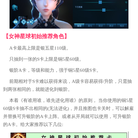
【女神星球初始推荐角色】
A卡最高上限是银五星110级。
只抽到一张的S卡上限是铜5星60级。
银阶A卡，等级和能力，强于铜5星60级S卡。
前期相对于S卡难以获得来说，A级卡容易获得/升阶，只需抽
到两张相同的，就能进化到银阶。
本着《有谁用谁，谁先进化用谁》的原则， 当你使用的铜5星
60级S卡抽不出相同的(无法进化)，并且推图也卡关时，可以解雇
并替换可升银阶的A卡上阵。或者从开局就可以使用，可升银阶
的A卡。给大家推荐以下几位: