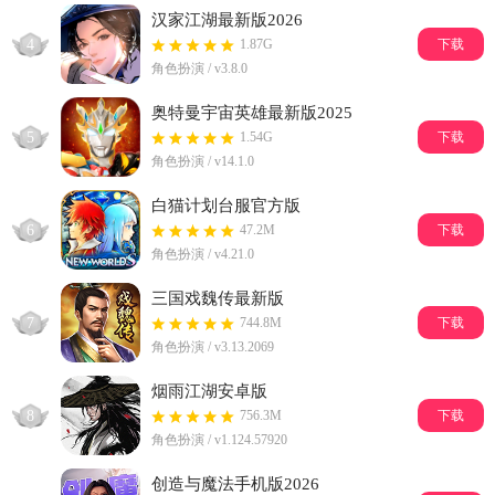
汉家江湖最新版2026
4
1.87G
下载
角色扮演 / v3.8.0
奥特曼宇宙英雄最新版2025
5
1.54G
下载
角色扮演 / v14.1.0
白猫计划台服官方版
6
47.2M
下载
角色扮演 / v4.21.0
三国戏魏传最新版
7
744.8M
下载
角色扮演 / v3.13.2069
烟雨江湖安卓版
8
756.3M
下载
角色扮演 / v1.124.57920
创造与魔法手机版2026