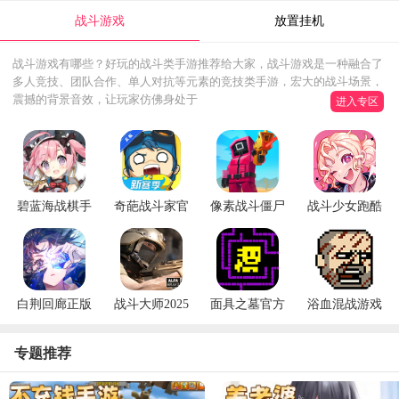
战斗游戏
放置挂机
战斗游戏有哪些？好玩的战斗类手游推荐给大家，战斗游戏是一种融合了
多人竞技、团队合作、单人对抗等元素的竞技类手游，宏大的战斗场景，
震撼的背景音效，让玩家仿佛身处于
进入专区
碧蓝海战棋手
奇葩战斗家官
像素战斗僵尸
战斗少女跑酷
机版(Azur
方正版
突袭最新版
游戏
Chess)
(Pixel Combat)
白荆回廊正版
战斗大师2025
面具之墓官方
浴血混战游戏
(白荆回廊——
最新版
版
(bloodybastards)
古剑奇谭)
(combatmaster)
专题推荐