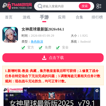
搜索
手游
首页
游戏
应用
合集
排行榜
女神星球最新版2026v84.1
时间：
2026-08-05 09:29
大小：
1.92G
类型：
角色扮演
系统：
Android
官方
免费
安全
点击下载
1.新增时装-教皇·典藏，集齐教皇套装后即可获得；2.修复了战令
任务在特定场合下无法完成的问题；3.调整海盗元素相关任务计数
规则：现在战斗无论胜负，均可正常计数。