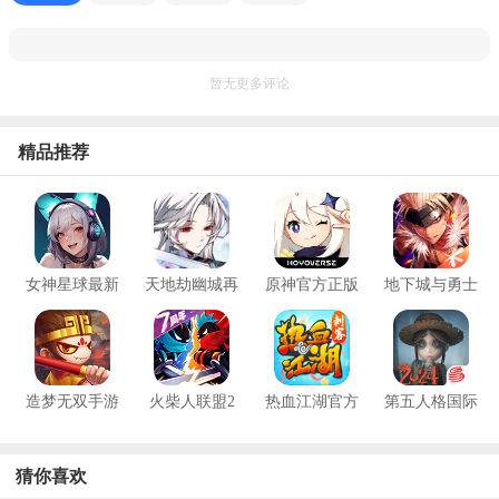
暂无更多评论
精品推荐
女神星球最新
天地劫幽城再
原神官方正版
地下城与勇士
版2026
临2026最新版
起源手游
本
造梦无双手游
火柴人联盟2
热血江湖官方
第五人格国际
最新版2026
安卓版
正版
服2025最新版
猜你喜欢